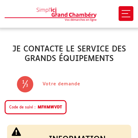
Ouvri
EN 1 CLIC
JE CONTACTE LE SERVICE DES
Mon profil
GRANDS ÉQUIPEMENTS
Mes demandes
Paiement en ligne
1
(étape courante)
Votre demande
3
Besoin d'aide
Code de suivi
MFHMWVDT
Démarches
SITES UTILES